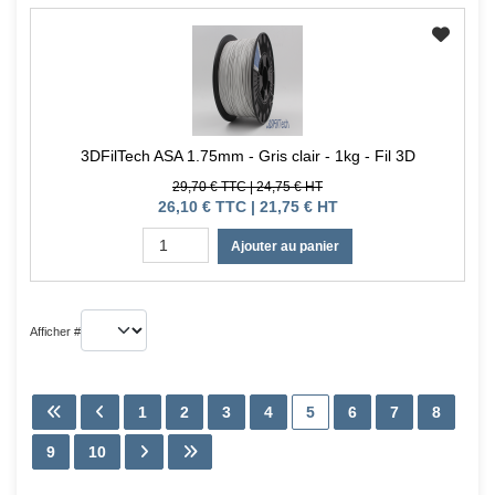
3DFilTech ASA 1.75mm - Gris clair - 1kg - Fil 3D
29,70 € TTC | 24,75 € HT
26,10 € TTC | 21,75 € HT
Ajouter au panier
Afficher #
1
2
3
4
5
6
7
8
9
10