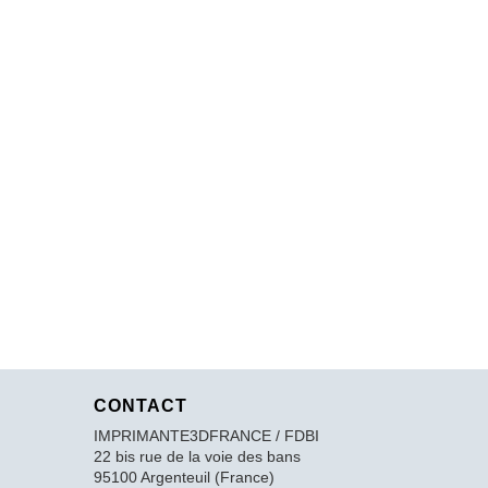
CONTACT
IMPRIMANTE3DFRANCE / FDBI
22 bis rue de la voie des bans
95100 Argenteuil (France)