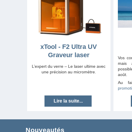
xTool - F2 Ultra UV
Graveur laser
Vos co
mais 
L’expert du verre – Le laser ultime avec
possibl
une précision au micromètre.
août.
Au fa
promot
Lire la suite...
Nouveautés