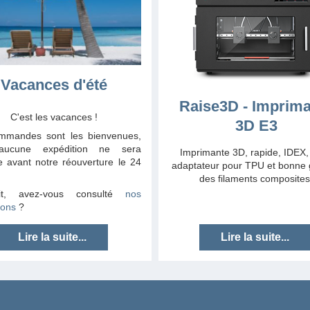
Vacances d'été
Raise3D - Imprim
C'est les vacances !
3D E3
mmandes sont les bienvenues,
aucune expédition ne sera
Imprimante 3D, rapide, IDEX,
e avant notre réouverture le 24
adaptateur pour TPU et bonne 
des filaments composites
it, avez-vous consulté
nos
ions
?
Lire la suite...
Lire la suite...