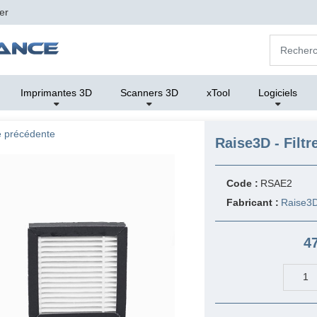
er
Imprimantes 3D
Scanners 3D
xTool
Logiciels
 précédente
Raise3D - Filtr
Code :
RSAE2
Fabricant :
Raise3
4