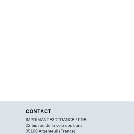
CONTACT
IMPRIMANTE3DFRANCE / FDBI
22 bis rue de la voie des bans
95100 Argenteuil (France)