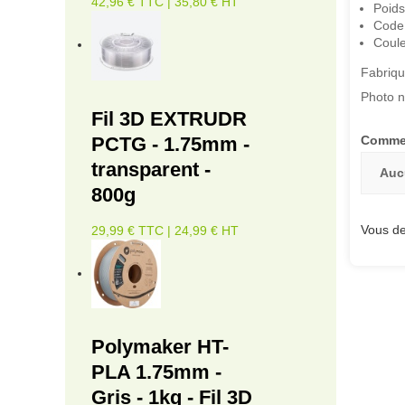
42,96 € TTC | 35,80 € HT
Poids
Code
Coule
Fabriqu
Photo n
Fil 3D EXTRUDR
PCTG - 1.75mm -
Commen
transparent -
Auc
800g
Vous de
29,99 € TTC | 24,99 € HT
Polymaker HT-
PLA 1.75mm -
Gris - 1kg - Fil 3D