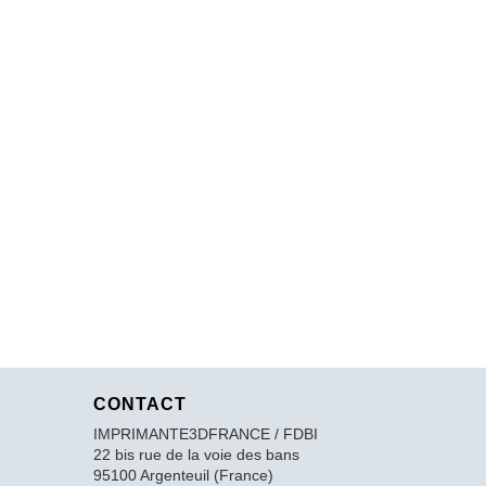
CONTACT
IMPRIMANTE3DFRANCE / FDBI
22 bis rue de la voie des bans
95100 Argenteuil (France)