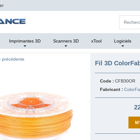
er
Imprimantes 3D
Scanners 3D
xTool
Logiciels
 précédente
Fil 3D ColorF
Code :
CFB30OR
Fabricant :
ColorF
2
M'