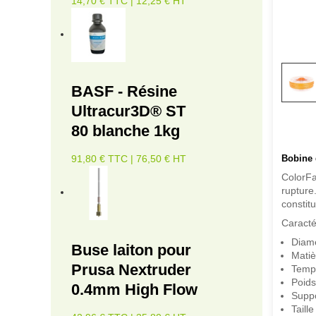
14,70 € TTC | 12,25 € HT
BASF - Résine
Ultracur3D® ST
80 blanche 1kg
Bobine
91,80 € TTC | 76,50 € HT
ColorFa
rupture
constitu
Caracté
Diamè
Buse laiton pour
Matiè
Prusa Nextruder
Tempé
Poids
0.4mm High Flow
Suppo
Taill