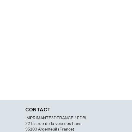
CONTACT
IMPRIMANTE3DFRANCE / FDBI
22 bis rue de la voie des bans
95100 Argenteuil (France)