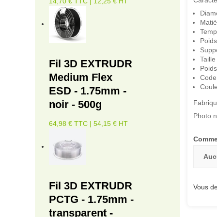
14,70 € TTC | 12,25 € HT
Diamè
Matiè
Tempé
Poids
Suppo
Taill
Fil 3D EXTRUDR
Poids
Medium Flex
Code
Coule
ESD - 1.75mm -
noir - 500g
Fabriqu
Photo n
64,98 € TTC | 54,15 € HT
Commen
Auc
Fil 3D EXTRUDR
Vous de
PCTG - 1.75mm -
transparent -