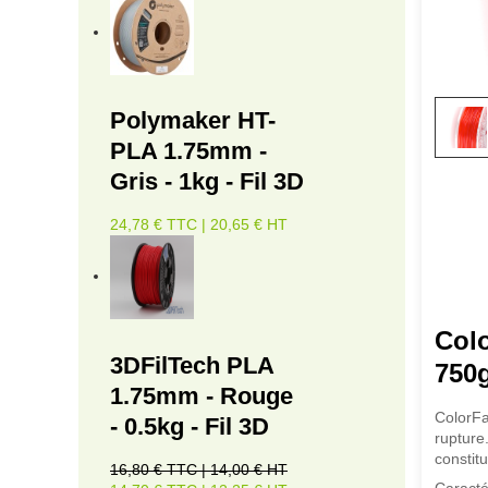
Polymaker HT-
PLA 1.75mm -
Gris - 1kg - Fil 3D
24,78 € TTC | 20,65 € HT
Col
3DFilTech PLA
750
1.75mm - Rouge
ColorFa
- 0.5kg - Fil 3D
rupture
constitu
16,80 € TTC | 14,00 € HT
Caracté