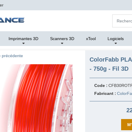
er
Imprimantes 3D
Scanners 3D
xTool
Logiciels
 précédente
ColorFabb PLA
- 750g - Fil 3D
Code :
CFB30ROT
Fabricant :
ColorF
2
M'