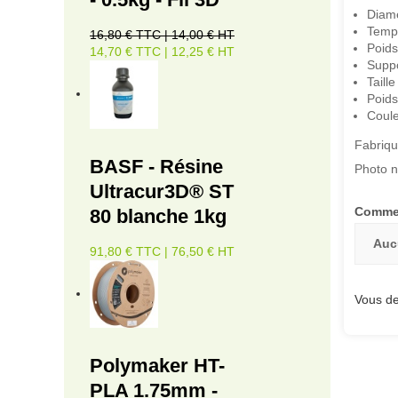
Diamè
Tempé
16,80 € TTC | 14,00 € HT
Poids
14,70 € TTC | 12,25 € HT
Suppo
Taill
Poids
Coule
Fabriqu
BASF - Résine
Photo n
Ultracur3D® ST
Commen
80 blanche 1kg
Auc
91,80 € TTC | 76,50 € HT
Vous de
Polymaker HT-
PLA 1.75mm -