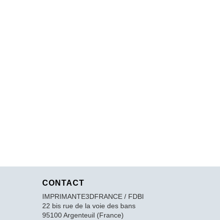
CONTACT
IMPRIMANTE3DFRANCE / FDBI
22 bis rue de la voie des bans
95100 Argenteuil (France)