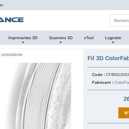
er
Imprimantes 3D
Scanners 3D
xTool
Logiciels
 précédente
Fil 3D ColorFa
Code :
CFBNG30G
Fabricant :
ColorF
2
M'