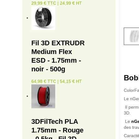
29,99 € TTC | 24,99 € HT
Fil 3D EXTRUDR
Medium Flex
ESD - 1.75mm -
noir - 500g
Bob
64,98 € TTC | 54,15 € HT
ColorFa
Le nGen
Il perm
3D.
3DFilTech PLA
Le
nG
des tra
1.75mm - Rouge
Caracté
- 0.5kg - Fil 3D