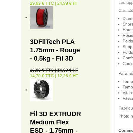
Les app
29,99 € TTC | 24,99 € HT
Caracté
Diamè
Shore
Haute
Résis
3DFilTech PLA
Poids
Suppo
1.75mm - Rouge
Poids
- 0.5kg - Fil 3D
Conf
Coule
16,80 € TTC | 14,00 € HT
Paramè
14,70 € TTC | 12,25 € HT
Tempé
Tempé
Vites
Vites
Fabriqu
Fil 3D EXTRUDR
Photo n
Medium Flex
ESD - 1.75mm -
Commen