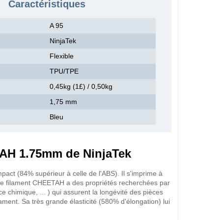
Caractéristiques
A 95
NinjaTek
Flexible
TPU/TPE
0,45kg (1£) / 0,50kg
1,75 mm
Bleu
TAH 1.75mm de NinjaTek
mpact (84% supérieur à celle de l'ABS). Il s'imprime à
Le filament CHEETAH a des propriétés recherchées par
ance chimique, ... ) qui assurent la longévité des pièces
lament. Sa très grande élasticité (580% d'élongation) lui