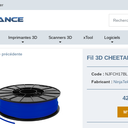
er
Imprimantes 3D
Scanners 3D
xTool
Logiciels
 précédente
Fil 3D CHEETAH
Code :
NJFCH17BL
Fabricant :
NinjaTe
4
M'