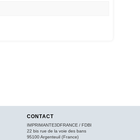
CONTACT
IMPRIMANTE3DFRANCE / FDBI
22 bis rue de la voie des bans
95100 Argenteuil (France)