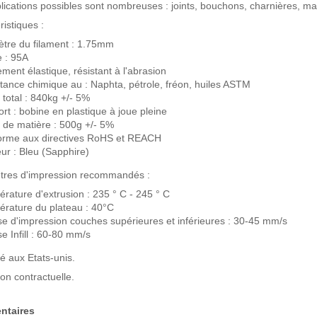
lications possibles sont nombreuses : joints, bouchons, charnières, ma
ristiques :
tre du filament : 1.75mm
 : 95A
ment élastique, résistant à l'abrasion
tance chimique au : Naphta, pétrole, fréon, huiles ASTM
 total : 840kg +/- 5%
rt : bobine en plastique à joue pleine
 de matière : 500g +/- 5%
orme aux directives RoHS et REACH
ur : Bleu (Sapphire)
tres d'impression recommandés :
rature d'extrusion : 235 ° C - 245 ° C
rature du plateau : 40°C
se d'impression couches supérieures et inférieures : 30-45 mm/s
se Infill : 60-80 mm/s
é aux Etats-unis.
on contractuelle.
taires