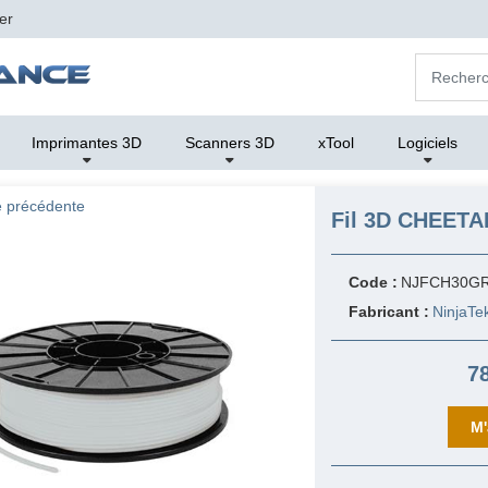
er
Imprimantes 3D
Scanners 3D
xTool
Logiciels
 précédente
Fil 3D CHEETAH
Code :
NJFCH30G
Fabricant :
NinjaTe
7
M'