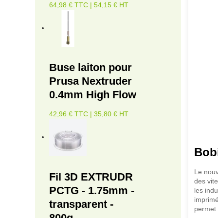
64,98 € TTC | 54,15 € HT
Buse laiton pour
Prusa Nextruder
0.4mm High Flow
42,96 € TTC | 35,80 € HT
Bob
Le nouv
Fil 3D EXTRUDR
des vit
PCTG - 1.75mm -
les indu
imprimé
transparent -
permet 
800g