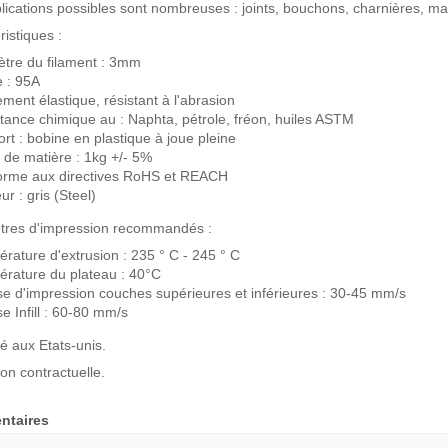
lications possibles sont nombreuses : joints, bouchons, charnières, ma
ristiques :
tre du filament : 3mm
 : 95A
ment élastique, résistant à l'abrasion
tance chimique au : Naphta, pétrole, fréon, huiles ASTM
rt : bobine en plastique à joue pleine
 de matière : 1kg +/- 5%
orme aux directives RoHS et REACH
ur : gris (Steel)
tres d'impression recommandés :
rature d'extrusion : 235 ° C - 245 ° C
rature du plateau : 40°C
se d'impression couches supérieures et inférieures : 30-45 mm/s
se Infill : 60-80 mm/s
é aux Etats-unis.
on contractuelle.
taires