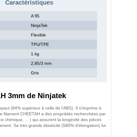
Caractéristiques
A 95
NinjaTek
Flexible
TPU/TPE
1 kg
2,85/3 mm
Gris
AH 3mm de Ninjatek
mpact (84% supérieur à celle de l'ABS). Il s'imprime à
Le filament CHEETAH a des propriétés recherchées par
ance chimique, ... ) qui assurent la longévité des pièces
lament. Sa très grande élasticité (580% d'élongation) lui