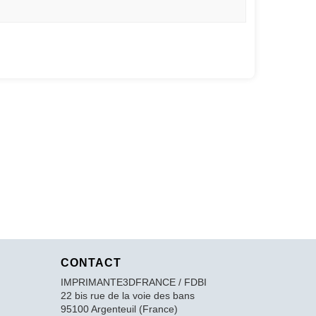
CONTACT
IMPRIMANTE3DFRANCE / FDBI
22 bis rue de la voie des bans
95100 Argenteuil (France)