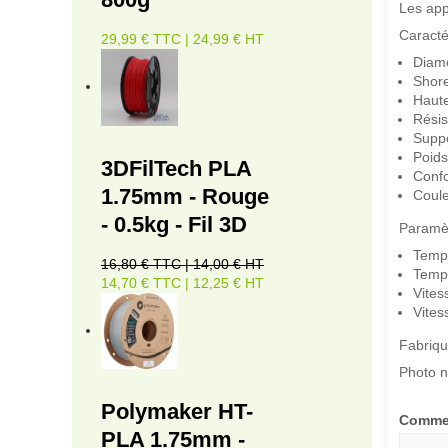
Les app
Caracté
29,99 € TTC | 24,99 € HT
Diamè
Shore
Haute
Résis
Suppo
Poids
3DFilTech PLA
Conf
1.75mm - Rouge
Coule
- 0.5kg - Fil 3D
Paramè
Tempé
16,80 € TTC | 14,00 € HT
Tempé
14,70 € TTC | 12,25 € HT
Vites
Vites
Fabriqu
Photo n
Polymaker HT-
Commen
PLA 1.75mm -