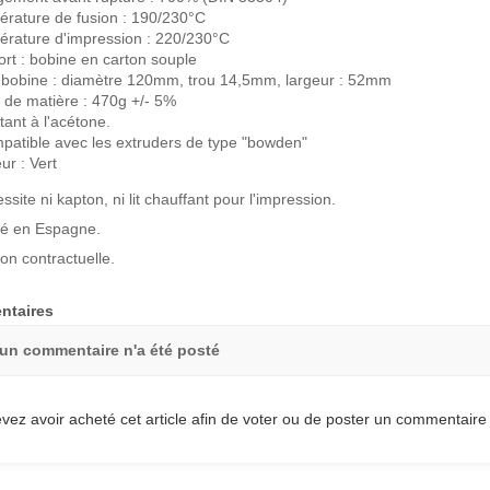
rature de fusion : 190/230°C
rature d'impression : 220/230°C
rt : bobine en carton souple
e bobine : diamètre 120mm, trou 14,5mm, largeur : 52mm
 de matière : 470g +/- 5%
tant à l'acétone.
patible avec les extruders de type "bowden"
ur : Vert
site ni kapton, ni lit chauffant pour l'impression.
ué en Espagne.
on contractuelle.
taires
un commentaire n'a été posté
vez avoir acheté cet article afin de voter ou de poster un commentaire