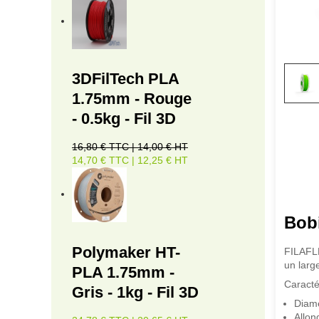
3DFilTech PLA
1.75mm - Rouge
- 0.5kg - Fil 3D
16,80 € TTC | 14,00 € HT
14,70 € TTC | 12,25 € HT
Bob
Polymaker HT-
FILAFLE
un larg
PLA 1.75mm -
Caracté
Gris - 1kg - Fil 3D
Diamè
Allon