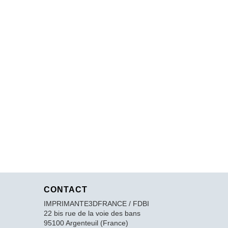
CONTACT
IMPRIMANTE3DFRANCE / FDBI
22 bis rue de la voie des bans
95100 Argenteuil (France)