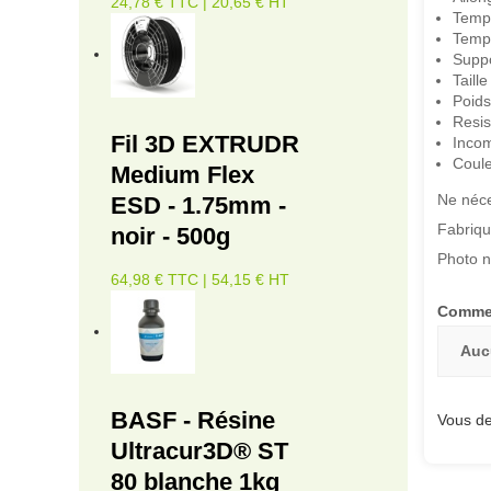
24,78 € TTC | 20,65 € HT
Tempé
Tempé
Suppo
Taill
Poids
Resis
Fil 3D EXTRUDR
Incom
Coule
Medium Flex
Ne néces
ESD - 1.75mm -
Fabriq
noir - 500g
Photo n
64,98 € TTC | 54,15 € HT
Commen
Auc
BASF - Résine
Vous de
Ultracur3D® ST
80 blanche 1kg