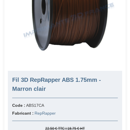
Fil 3D RepRapper ABS 1.75mm -
Marron clair
Code :
ABS17CA
Fabricant :
RepRapper
22,50 € TTC | 18,75 € HT