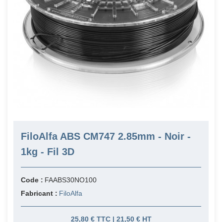
FiloAlfa ABS CM747 2.85mm - Noir -
1kg - Fil 3D
Code :
FAABS30NO100
Fabricant :
FiloAlfa
25,80 € TTC | 21,50 € HT