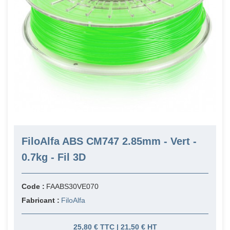
FiloAlfa ABS CM747 2.85mm - Vert -
0.7kg - Fil 3D
Code :
FAABS30VE070
Fabricant :
FiloAlfa
25,80 € TTC | 21,50 € HT