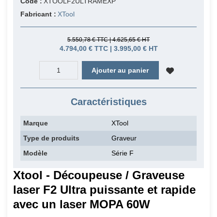
Code :
XTOOLF2ULTRAMEXP
Fabricant :
XTool
5.550,78 € TTC | 4.625,65 € HT
4.794,00 € TTC | 3.995,00 € HT
Ajouter au panier
Caractéristiques
Marque
XTool
Type de produits
Graveur
Modèle
Série F
Xtool - Découpeuse / Graveuse
laser F2 Ultra puissante et rapide
avec un laser MOPA 60W