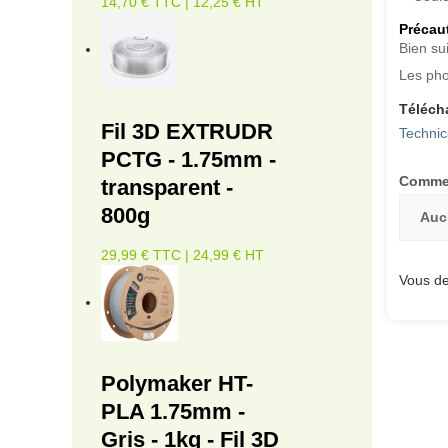
14,70 € TTC | 12,25 € HT
Précaut
Bien su
Les pho
Téléch
Fil 3D EXTRUDR
Technic
PCTG - 1.75mm -
Commen
transparent -
800g
Auc
29,99 € TTC | 24,99 € HT
Vous de
Polymaker HT-
PLA 1.75mm -
Gris - 1kg - Fil 3D