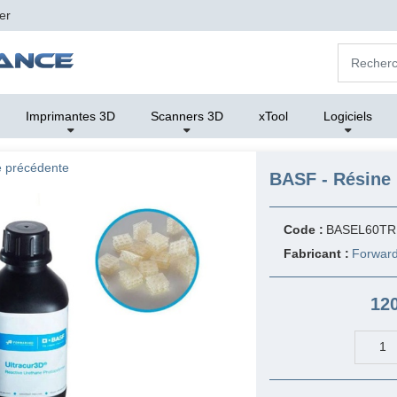
er
Imprimantes 3D
Scanners 3D
xTool
Logiciels
 précédente
BASF - Résine 
Code :
BASEL60TR
Fabricant :
Forwar
120