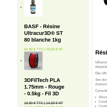
BASF - Résine
Ultracur3D® ST
80 blanche 1kg
91,80 € TTC | 76,50 € HT
Rés
Ultracu
élasticit
Elle of
3DFilTech PLA
Ses dom
d'amort
1.75mm - Rouge
Caracté
- 0.5kg - Fil 3D
Shore
Condi
16,80 € TTC | 14,00 € HT
Coule