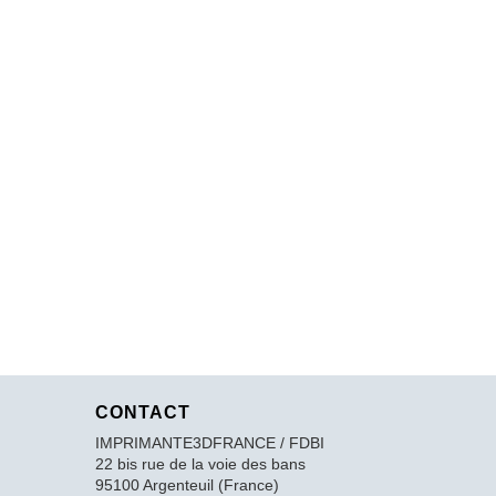
CONTACT
IMPRIMANTE3DFRANCE / FDBI
22 bis rue de la voie des bans
95100 Argenteuil (France)