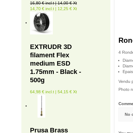
16,80 € incl.t | 14,00 € Xt
14,70 € incl.t | 12,25 € Xt
Rond
EXTRUDR 3D
4 Ronde
filament Flex
Diamè
medium ESD
Diamè
1.75mm - Black -
Epais
500g
Vendu p
Photo n
64,98 € incl.t | 54,15 € Xt
Comme
No 
Prusa Brass
You mus