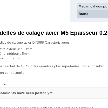
Mecanical compo
Brand
elles de calage acier M5 Epaisseur 0.2
lles de callage acier DIN988 Caractéristiques :
tre extérieur : 10mm
tre intérieur : 5mm
seur : 0.2mm
ar sachet de 4. Pour des quantités plus importantes, nous consulter.
on contractuelle.
nts
comments have been posted yet.
t have bought this item in order to post a vote or a comment