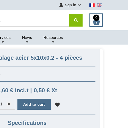
sign in
0
rvices
News
Resources
alage acier 5x10x0.2 - 4 pièces
4
,60 € incl.t | 0,50 € Xt
Add to cart
Specifications