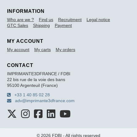
INFORMATION
Who are we ?
Find us
Recruitment
Legal notice
GTC Sales
Shipping
Payment
MY ACCOUNT
My account
My carts
My orders
CONTACT
IMPRIMANTE3DFRANCE / FDBI
22 bis rue de la voie des bans
95100 Argenteuil (France)
+33 1 40 85 02 28
adv@imprimante3dfrance.com
© 2026 FDBI - All rights reserved