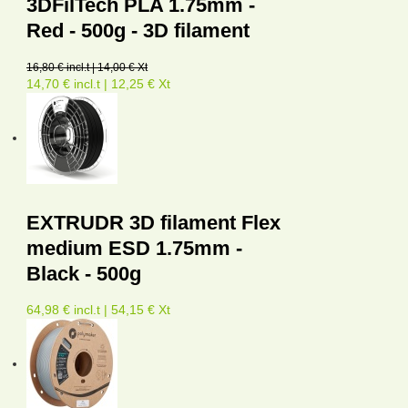
3DFilTech PLA 1.75mm -
Red - 500g - 3D filament
16,80 € incl.t | 14,00 € Xt
14,70 € incl.t | 12,25 € Xt
EXTRUDR 3D filament Flex
medium ESD 1.75mm -
Black - 500g
64,98 € incl.t | 54,15 € Xt