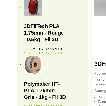
3DFilTech PLA
1.75mm - Rouge
- 0.5kg - Fil 3D
16,80 € TTC | 14,00 € HT
14,70 € TTC | 12,25 € HT
3DFi
Fabriqu
Le PLA 
Polymaker HT-
recomma
PLA 1.75mm -
Avantag
Gris - 1kg - Fil 3D
Pas d
Tempé