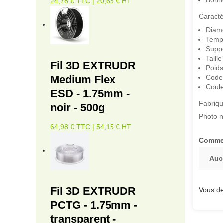
Bonne
24,78 € TTC | 20,65 € HT
Caracté
Diamè
Tempé
Suppo
Taill
Fil 3D EXTRUDR
Poids
Medium Flex
Code
Coule
ESD - 1.75mm -
Fabriqu
noir - 500g
Photo n
64,98 € TTC | 54,15 € HT
Commen
Auc
Fil 3D EXTRUDR
Vous de
PCTG - 1.75mm -
transparent -