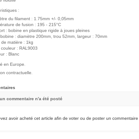
 fluidité
ristiques :
tre du filament : 1.75mm +/- 0,05mm
rature de fusion : 195 - 215°C
rt : bobine en plastique rigide à joues pleines
e bobine : diamètre 200mm, trou 52mm, largeur : 70mm
 de matière : 1kg
 couleur : RAL9003
ur : Blanc
é en Europe.
on contractuelle.
taires
un commentaire n'a été posté
vez avoir acheté cet article afin de voter ou de poster un commentaire