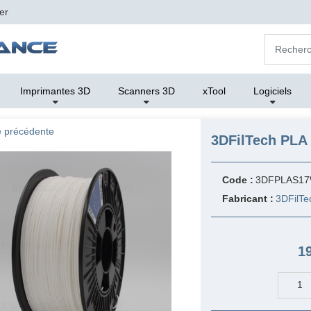
er
Imprimantes 3D
Scanners 3D
xTool
Logiciels
 précédente
3DFilTech PLA 
Code :
3DFPLAS1
Fabricant :
3DFilTe
1