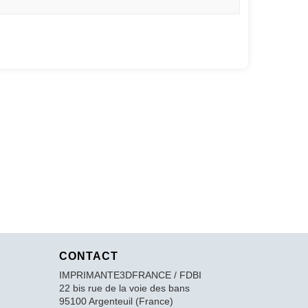
CONTACT
IMPRIMANTE3DFRANCE / FDBI
22 bis rue de la voie des bans
95100 Argenteuil (France)