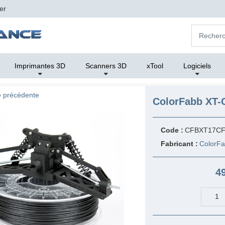
er
Imprimantes 3D
Scanners 3D
xTool
Logiciels
 précédente
ColorFabb XT-
Code :
CFBXT17C
Fabricant :
ColorF
4