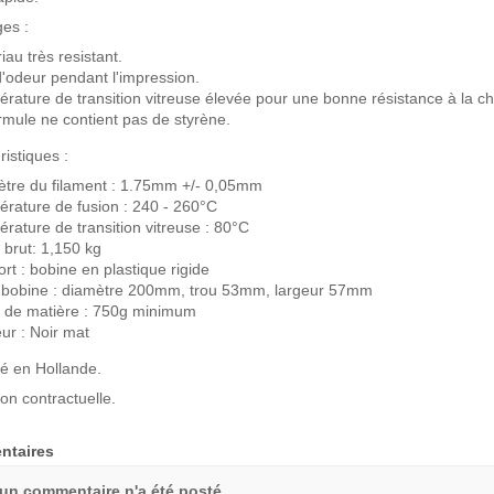
es :
iau très resistant.
'odeur pendant l'impression.
rature de transition vitreuse élevée pour une bonne résistance à la ch
rmule ne contient pas de styrène.
ristiques :
tre du filament : 1.75mm +/- 0,05mm
rature de fusion : 240 - 260°C
rature de transition vitreuse : 80°C
 brut: 1,150 kg
rt : bobine en plastique rigide
e bobine : diamètre 200mm, trou 53mm, largeur 57mm
 de matière : 750g minimum
ur : Noir mat
é en Hollande.
on contractuelle.
taires
un commentaire n'a été posté