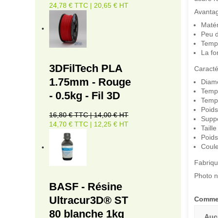
24,78 € TTC | 20,65 € HT
Avantag
Matér
Peu d
Tempé
La fo
3DFilTech PLA
Caracté
1.75mm - Rouge
Diamè
Tempé
- 0.5kg - Fil 3D
Tempé
Poids
16,80 € TTC | 14,00 € HT
Suppo
14,70 € TTC | 12,25 € HT
Taill
Poids
Coule
Fabriqu
Photo n
BASF - Résine
Ultracur3D® ST
Commen
80 blanche 1kg
Auc