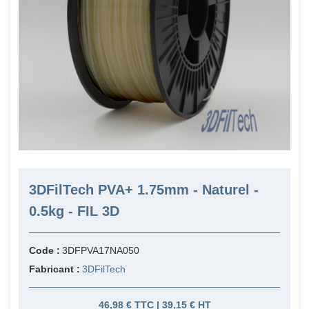
3DFilTech PVA+ 1.75mm - Naturel -
0.5kg - FIL 3D
Code :
3DFPVA17NA050
Fabricant :
3DFilTech
46,98 € TTC | 39,15 € HT