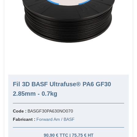
Fil 3D BASF Ultrafuse® PA6 GF30
2.85mm - 0.7kg
Code :
BASGF30PA630NO070
Fabricant :
Forward Am / BASF
90,90 € TTC | 75,75 € HT