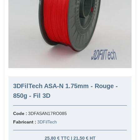
3DFilTech ASA-N 1.75mm - Rouge -
850g - Fil 3D
Code :
3DFASAN17RO085
Fabricant :
3DFilTech
25,80 € TTC | 21,50 € HT