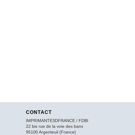
CONTACT
IMPRIMANTE3DFRANCE / FDBI
22 bis rue de la voie des bans
95100 Argenteuil (France)