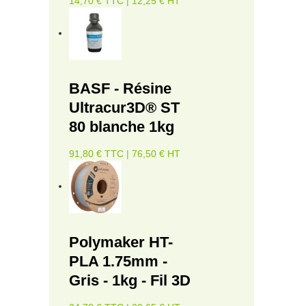
14,70 € TTC | 12,25 € HT
BASF - Résine
Ultracur3D® ST
80 blanche 1kg
91,80 € TTC | 76,50 € HT
Polymaker HT-
PLA 1.75mm -
Gris - 1kg - Fil 3D