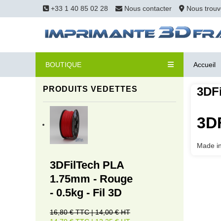
+33 1 40 85 02 28
Nous contacter
Nous trouv
BOUTIQUE
Accueil
PRODUITS VEDETTES
3DF
3DF
Made in
3DFilTech PLA
1.75mm - Rouge
- 0.5kg - Fil 3D
16,80 € TTC | 14,00 € HT