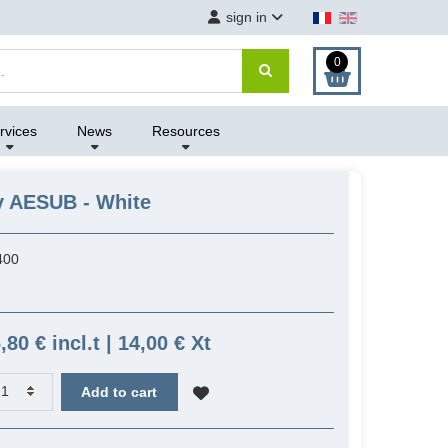
sign in
0
rvices
News
Resources
y AESUB - White
400
,80 € incl.t | 14,00 € Xt
Add to cart