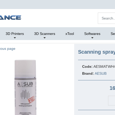
3D Printers
3D Scanners
xTool
Softwares
Se
ious page
Scanning spra
Code:
AESMATWH
Brand:
AESUB
16