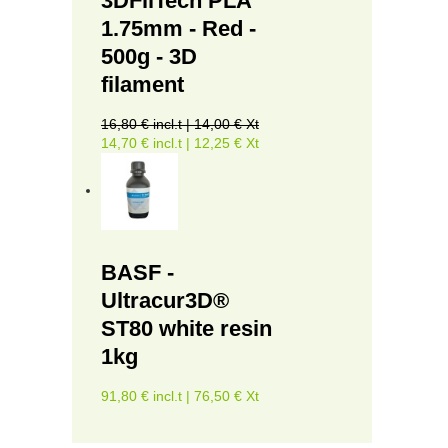
3DFilTech PLA
1.75mm - Red -
500g - 3D
filament
16,80 € incl.t | 14,00 € Xt
14,70 € incl.t | 12,25 € Xt
BASF -
Ultracur3D®
ST80 white resin
1kg
91,80 € incl.t | 76,50 € Xt