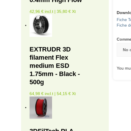
42,96 € incl.t | 35,80 € Xt
Downl
Fiche T
Fiche d
Comme
EXTRUDR 3D
No 
filament Flex
medium ESD
You mus
1.75mm - Black -
500g
64,98 € incl.t | 54,15 € Xt