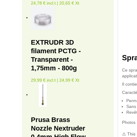
24,78 € incl.t | 20,65 € Xt
EXTRUDR 3D
filament PCTG -
Spr
Transparent -
1,75mm - 800g
Ce spra
applica
29,99 € incl.t | 24,99 € Xt
Il cont
Caracté
Perm
Sans 
Revê
Prusa Brass
Photos 
Nozzle Nextruder
⚠️ This
0.4mm High Flow