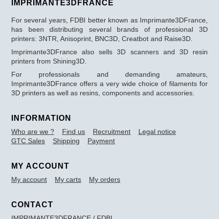
IMPRIMANTE3DFRANCE
For several years, FDBI better known as Imprimante3DFrance,
has been distributing several brands of professional 3D
printers: 3NTR, Anisoprint, BNC3D, Creatbot and Raise3D.
Imprimante3DFrance also sells 3D scanners and 3D resin
printers from Shining3D.
For professionals and demanding amateurs,
Imprimante3DFrance offers a very wide choice of filaments for
3D printers as well as resins, components and accessories.
INFORMATION
Who are we ?
Find us
Recruitment
Legal notice
GTC Sales
Shipping
Payment
MY ACCOUNT
My account
My carts
My orders
CONTACT
IMPRIMANTE3DFRANCE / FDBI