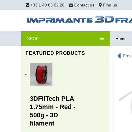
+33 1 40 85 02 28
Contact us
Find us
SHOP
Home
FEATURED PRODUCTS
Prev
3DFilTech PLA
1.75mm - Red -
500g - 3D
filament