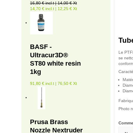
16,80 € incl.t | 14,00 € Xt
14,70 € incl.t | 12,25 € Xt
Tub
BASF -
Le PTFE
Ultracur3D®
se netto
ST80 white resin
conform
1kg
Caracté
Matér
91,80 € incl.t | 76,50 € Xt
Diamè
Diamè
Fabriqu
Photo n
Prusa Brass
Comme
Nozzle Nextruder