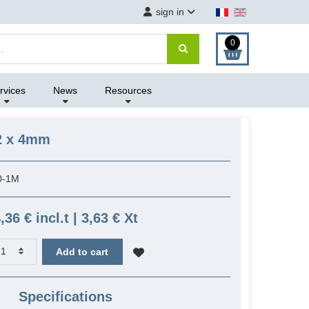
sign in
0
rvices
News
Resources
 2 x 4mm
0-1M
,36 € incl.t | 3,63 € Xt
Add to cart
Specifications