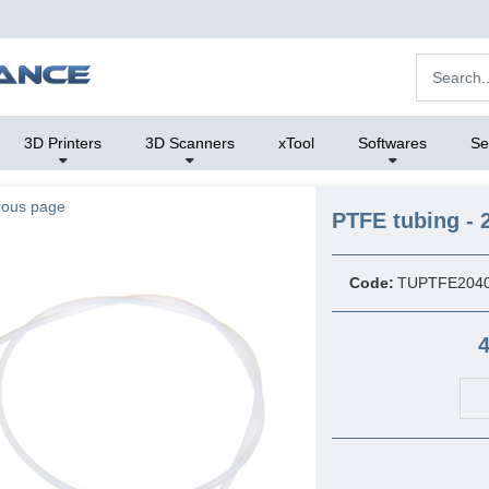
3D Printers
3D Scanners
xTool
Softwares
Se
ious page
PTFE tubing -
Code:
TUPTFE204
4