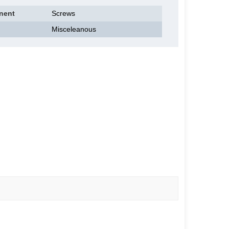
nent
Screws
Misceleanous