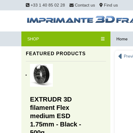
+33 1 40 85 02 28
Contact us
Find us
SHOP
Home
FEATURED PRODUCTS
Prev
EXTRUDR 3D
filament Flex
medium ESD
1.75mm - Black -
500g