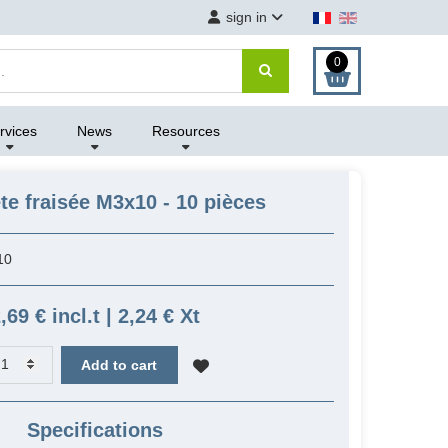
sign in
0
rvices
News
Resources
te fraisée M3x10 - 10 pièces
10
,69 € incl.t | 2,24 € Xt
Add to cart
Specifications