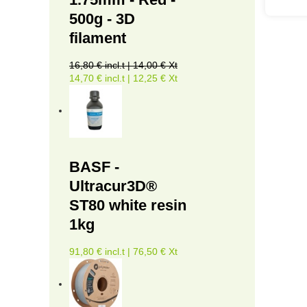
500g - 3D
filament
16,80 € incl.t | 14,00 € Xt
14,70 € incl.t | 12,25 € Xt
BASF -
Ultracur3D®
ST80 white resin
1kg
91,80 € incl.t | 76,50 € Xt