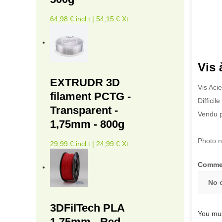
64,98 € incl.t | 54,15 € Xt
Vis 
EXTRUDR 3D
Vis Aci
filament PCTG -
Diffici
Transparent -
Vendu p
1,75mm - 800g
Photo n
29,99 € incl.t | 24,99 € Xt
Comme
No 
3DFilTech PLA
You mus
1.75mm - Red -