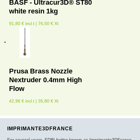
BASF - Ultracur3D® ST80
white resin 1kg
91,80 € incl.t | 76,50 € Xt
Prusa Brass Nozzle
Nextruder 0.4mm High
Flow
42,96 € incl.t | 35,80 € Xt
IMPRIMANTE3DFRANCE
For several years, FDBI better known as Imprimante3DFrance,