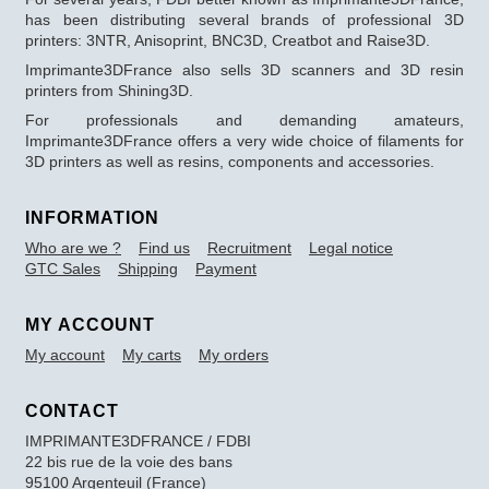
has been distributing several brands of professional 3D
printers: 3NTR, Anisoprint, BNC3D, Creatbot and Raise3D.
Imprimante3DFrance also sells 3D scanners and 3D resin
printers from Shining3D.
For professionals and demanding amateurs,
Imprimante3DFrance offers a very wide choice of filaments for
3D printers as well as resins, components and accessories.
INFORMATION
Who are we ?
Find us
Recruitment
Legal notice
GTC Sales
Shipping
Payment
MY ACCOUNT
My account
My carts
My orders
CONTACT
IMPRIMANTE3DFRANCE / FDBI
22 bis rue de la voie des bans
95100 Argenteuil (France)