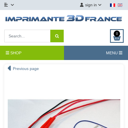
sign in
0
SHOP
MENU
Previous page