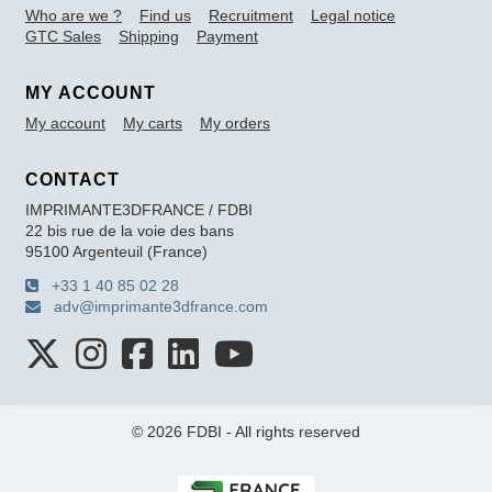
Who are we ?
Find us
Recruitment
Legal notice
GTC Sales
Shipping
Payment
MY ACCOUNT
My account
My carts
My orders
CONTACT
IMPRIMANTE3DFRANCE / FDBI
22 bis rue de la voie des bans
95100 Argenteuil (France)
+33 1 40 85 02 28
adv@imprimante3dfrance.com
© 2026 FDBI - All rights reserved