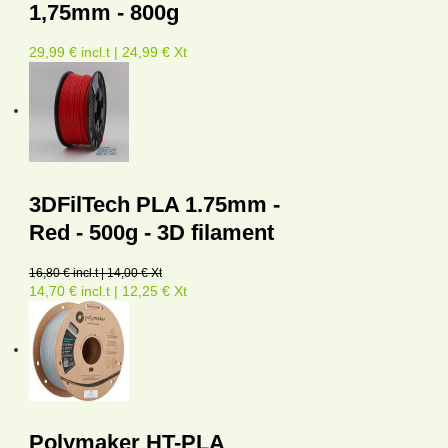
1,75mm - 800g
29,99 € incl.t | 24,99 € Xt
3DFilTech PLA 1.75mm -
Red - 500g - 3D filament
16,80 € incl.t | 14,00 € Xt
14,70 € incl.t | 12,25 € Xt
Polymaker HT-PLA