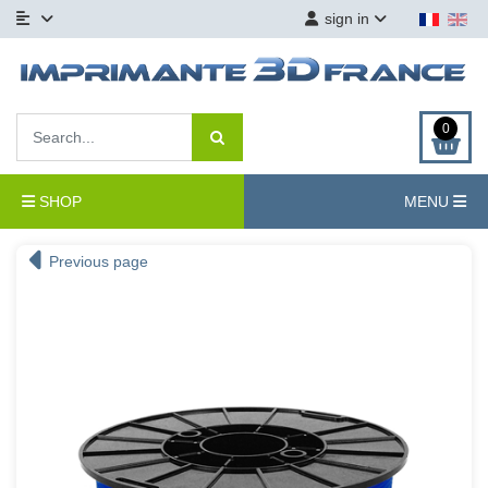
sign in
0
SHOP
MENU
Previous page