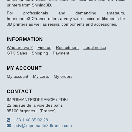
printers from Shining3D.
For professionals and demanding amateurs,
Imprimante3DFrance offers a very wide choice of filaments for
3D printers as well as resins, components and accessories.
INFORMATION
Who are we ?
Find us
Recruitment
Legal notice
GTC Sales
Shipping
Payment
MY ACCOUNT
My account
My carts
My orders
CONTACT
IMPRIMANTE3DFRANCE / FDBI
22 bis rue de la voie des bans
95100 Argenteuil (France)
+33 1 40 85 02 28
adv@imprimante3dfrance.com