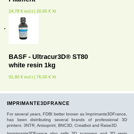
24,78 € incl.t | 20,65 € Xt
BASF - Ultracur3D® ST80
white resin 1kg
91,80 € incl.t | 76,50 € Xt
IMPRIMANTE3DFRANCE
For several years, FDBI better known as Imprimante3DFrance,
has been distributing several brands of professional 3D
printers: 3NTR, Anisoprint, BNC3D, Creatbot and Raise3D.
Imprimante3DFrance also sells 3D scanners and 3D resin